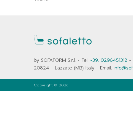
by SOFAFORM S.r.l. - Tel.
+39. 0296451312
-
20824 - Lazzate (MB) Italy - Email.
info@sof
Copyright © 2026